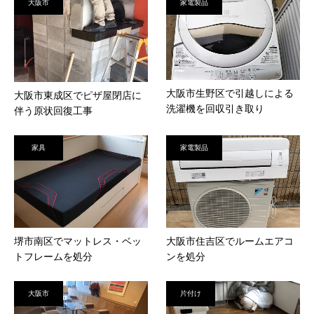
大阪市
家電製品
大阪市生野区で引越しによる
大阪市東成区でピザ屋閉店に
洗濯機を回収引き取り
伴う原状回復工事
家具
家電製品
堺市南区でマットレス・ベッ
大阪市住吉区でルームエアコ
トフレームを処分
ンを処分
大阪市
片付け